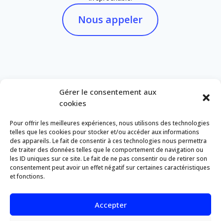
Nous appeler
Gérer le consentement aux
cookies
Rejoignez-nous sur Facebook
Pour offrir les meilleures expériences, nous utilisons des technologies
Facebook
telles que les cookies pour stocker et/ou accéder aux informations
Autres agences
des appareils. Le fait de consentir à ces technologies nous permettra
de traiter des données telles que le comportement de navigation ou
Chantilly
les ID uniques sur ce site. Le fait de ne pas consentir ou de retirer son
Orry la Ville
consentement peut avoir un effet négatif sur certaines caractéristiques
et fonctions.
St Léonard - École de navigation
Liens
Règlement intérieur
Accepter
Mentions légales